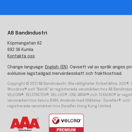
AB Bandindustri
Köpmangatan 62
692 36 Kumla
Kontakta oss
Change language:
English (EN)
. Oavsett val av språk anges pri
exklusive lagstadgad mervärdesskatt och fraktkostnad.
Copyright © 2021 AB Bandindustri. Alla rättigheter förbehållna. 2GO®,
Woodroe® och "Bandi" är registrerade varumärken hos AB Bandindust
VELCOIN®, VELSTRETCH®, VEL-LOC®, ONE-WRAP® och TEXACRO® är regis
varumärken hos Velcro BVBA. Används med tillåtelse. ‘Duraflex®’ och ‘
registrerade varumärken hos Duraflex Hong Kong Limited.