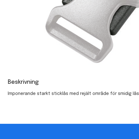
Beskrivning
Imponerande starkt sticklås med rejält område för smidig lå