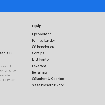
Hjälp
Hjälpcenter
För nya kunder
Så handlar du
Söktips
ser i SEK
Mitt konto
Leverans
 Azzezo®,
ri. VELCRO®,
Betalning
trerade
Säkerhet & Cookies
D-flex®’ är
Visselblåsarfunktion