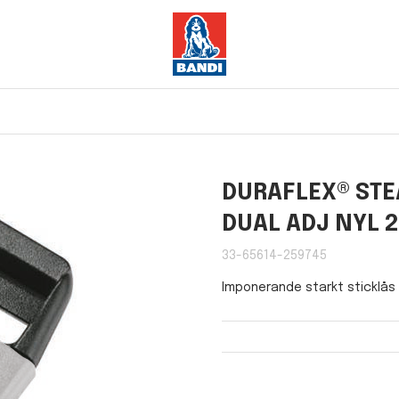
DURAFLEX® STE
DUAL ADJ NYL 
33-65614-259745
Imponerande starkt sticklås 