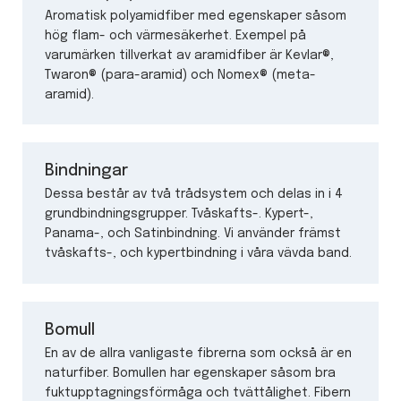
Aromatisk polyamidfiber med egenskaper såsom
hög flam- och värmesäkerhet. Exempel på
varumärken tillverkat av aramidfiber är Kevlar®,
Twaron® (para-aramid) och Nomex® (meta-
aramid).
Bindningar
Dessa består av två trådsystem och delas in i 4
grundbindningsgrupper. Tvåskafts-. Kypert-,
Panama-, och Satinbindning. Vi använder främst
tvåskafts-, och kypertbindning i våra vävda band.
Bomull
En av de allra vanligaste fibrerna som också är en
naturfiber. Bomullen har egenskaper såsom bra
fuktupptagningsförmåga och tvättålighet. Fibern