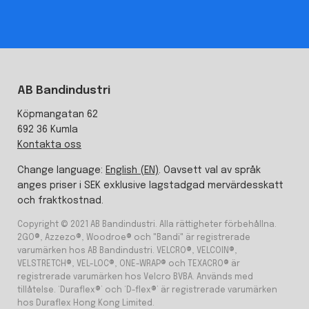
AB Bandindustri
Köpmangatan 62
692 36 Kumla
Kontakta oss
Change language:
English (EN)
. Oavsett val av språk
anges priser i SEK exklusive lagstadgad mervärdesskatt
och fraktkostnad.
Copyright © 2021 AB Bandindustri. Alla rättigheter förbehållna.
2GO®, Azzezo®, Woodroe® och "Bandi" är registrerade
varumärken hos AB Bandindustri. VELCRO®, VELCOIN®,
VELSTRETCH®, VEL-LOC®, ONE-WRAP® och TEXACRO® är
registrerade varumärken hos Velcro BVBA. Används med
tillåtelse. ‘Duraflex®’ och ‘D-flex®’ är registrerade varumärken
hos Duraflex Hong Kong Limited.