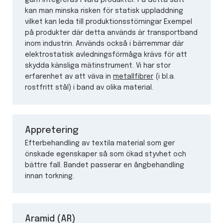
garn integreras i våra produkter. På detta sätt
kan man minska risken för statisk uppladdning
vilket kan leda till produktionsstörningar Exempel
på produkter där detta används är transportband
inom industrin. Används också i bärremmar där
elektrostatisk avledningsförmåga krävs för att
skydda känsliga mätinstrument. Vi har stor
erfarenhet av att väva in
metallfibrer
(i bl.a.
rostfritt stål) i band av olika material.
Appretering
Efterbehandling av textila material som ger
önskade egenskaper så som ökad styvhet och
bättre fall. Bandet passerar en ångbehandling
innan torkning.
Aramid (AR)