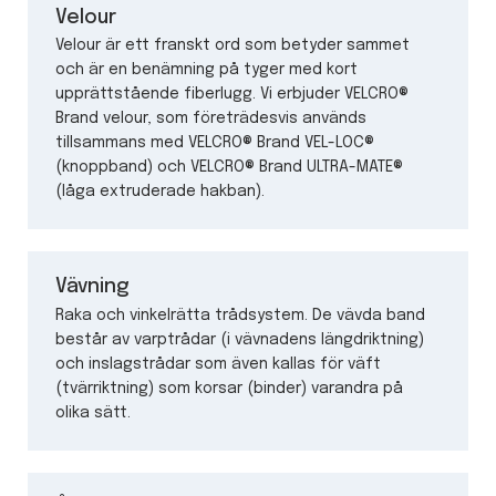
Velour
Velour är ett franskt ord som betyder sammet
och är en benämning på tyger med kort
upprättstående fiberlugg. Vi erbjuder VELCRO®
Brand velour, som företrädesvis används
tillsammans med VELCRO® Brand VEL-LOC®
(knoppband) och VELCRO® Brand ULTRA-MATE®
(låga extruderade hakban).
Vävning
Raka och vinkelrätta trådsystem. De vävda band
består av varptrådar (i vävnadens längdriktning)
och inslagstrådar som även kallas för väft
(tvärriktning) som korsar (binder) varandra på
olika sätt.