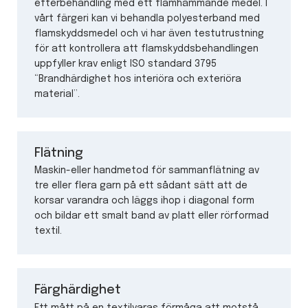
efterbehandling med ett flamhämmande medel. I
vårt färgeri kan vi behandla polyesterband med
flamskyddsmedel och vi har även testutrustning
för att kontrollera att flamskyddsbehandlingen
uppfyller krav enligt ISO standard 3795
“Brandhärdighet hos interiöra och exteriöra
material”.
Flätning
Maskin-eller handmetod för sammanflätning av
tre eller flera garn på ett sådant sätt att de
korsar varandra och läggs ihop i diagonal form
och bildar ett smalt band av platt eller rörformad
textil.
Färghärdighet
Ett mått på en textilvaras förmåga att motstå