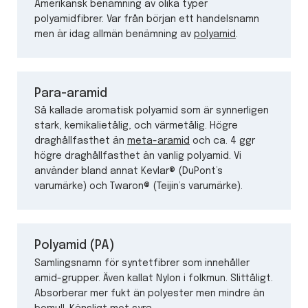
Amerikansk benämning av olika typer
polyamidfibrer. Var från början ett handelsnamn
men är idag allmän benämning av
polyamid
.
Para-aramid
Så kallade aromatisk polyamid som är synnerligen
stark, kemikalietålig, och värmetålig. Högre
draghållfasthet än
meta-aramid
och ca. 4 ggr
högre draghållfasthet än vanlig polyamid. Vi
använder bland annat Kevlar® (DuPont’s
varumärke) och Twaron® (Teijin’s varumärke).
Polyamid (PA)
Samlingsnamn för syntetfibrer som innehåller
amid-grupper. Även kallat Nylon i folkmun. Slittåligt.
Absorberar mer fukt än polyester men mindre än