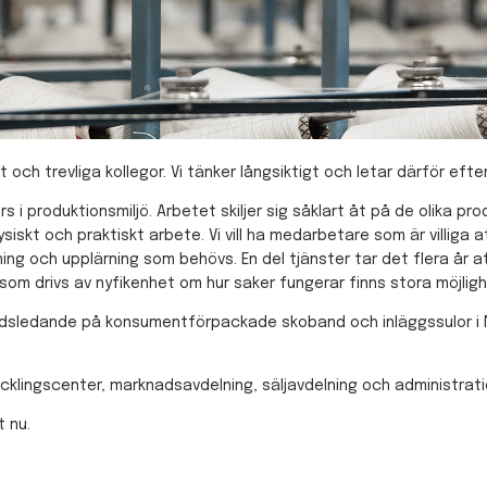
 och trevliga kollegor. Vi tänker långsiktigt och letar därför eft
s i produktionsmiljö. Arbetet skiljer sig såklart åt på de olik
iskt och praktiskt arbete. Vi vill ha medarbetare som är villiga 
dning och upplärning som behövs. En del tjänster tar det flera år
om drivs av nyfikenhet om hur saker fungerar finns stora möjligh
knadsledande på konsumentförpackade skoband och inläggssulor i 
klingscenter, marknadsavdelning, säljavdelning och administratio
t nu.