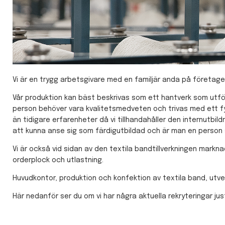
Vi är en trygg arbetsgivare med en familjär anda på företaget
Vår produktion kan bäst beskrivas som ett hantverk som utför
person behöver vara kvalitetsmedveten och trivas med ett fys
än tidigare erfarenheter då vi tillhandahåller den internutbil
att kunna anse sig som färdigutbildad och är man en person s
Vi är också vid sidan av den textila bandtillverkningen mar
orderplock och utlastning.
Huvudkontor, produktion och konfektion av textila band, utvec
Här nedanför ser du om vi har några aktuella rekryteringar jus