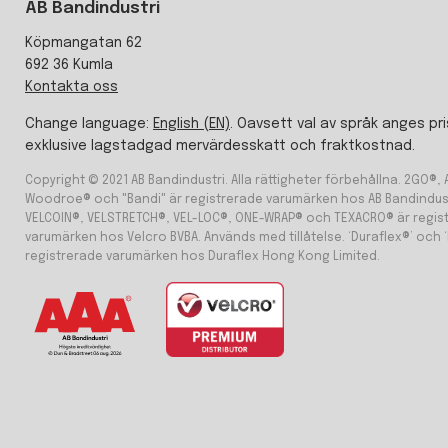
AB Bandindustri
Köpmangatan 62
692 36 Kumla
Kontakta oss
Change language:
English (EN)
. Oavsett val av språk anges pri
exklusive lagstadgad mervärdesskatt och fraktkostnad.
Copyright © 2021 AB Bandindustri. Alla rättigheter förbehållna. 2GO®,
Woodroe® och "Bandi" är registrerade varumärken hos AB Bandindust
VELCOIN®, VELSTRETCH®, VEL-LOC®, ONE-WRAP® och TEXACRO® är regis
varumärken hos Velcro BVBA. Används med tillåtelse. ‘Duraflex®’ och ‘
registrerade varumärken hos Duraflex Hong Kong Limited.