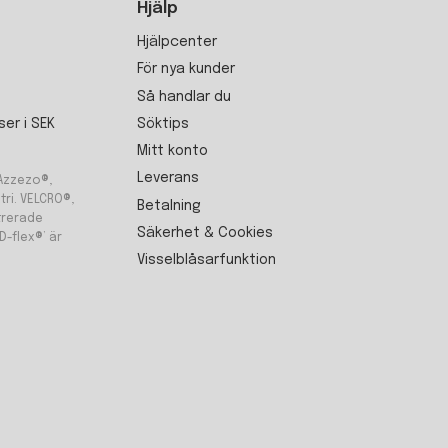
Hjälp
Hjälpcenter
För nya kunder
Så handlar du
Söktips
ser i SEK
Mitt konto
Leverans
 Azzezo®,
ri. VELCRO®,
Betalning
trerade
Säkerhet & Cookies
D-flex®’ är
Visselblåsarfunktion