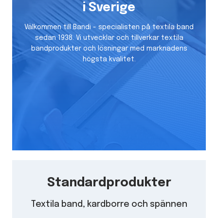
i Sverige
Välkommen till Bandi - specialisten på textila band
sedan 1938. Vi utvecklar och tillverkar textila
bandprodukter och lösningar med marknadens
högsta kvalitet.
Standardprodukter
Textila band, kardborre och spännen