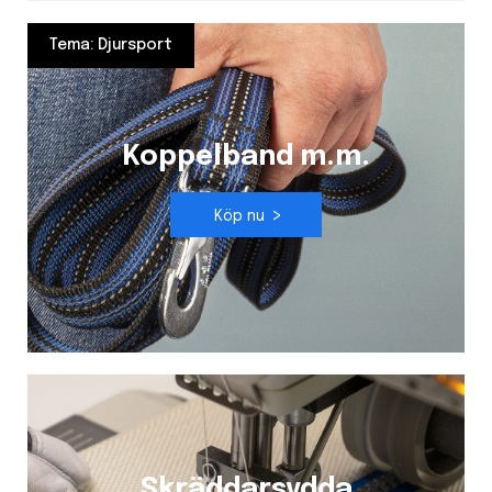
Tema: Djursport
Koppelband m.m.
Köp nu
Skräddarsydda