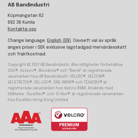
AB Bandindustri
Köpmangatan 62
692 36 Kumla
Kontakta oss
Change language:
English (EN)
. Oavsett val av språk
anges priser i SEK exklusive lagstadgad mervärdesskatt
och fraktkostnad.
Copyright © 2021 AB Bandindustri. Alla rättigheter förbehållna.
2GO®, Azzezo®, Woodroe® och "Bandi" är registrerade
varumärken hos AB Bandindustri. VELCRO®, VELCOIN®,
VELSTRETCH®, VEL-LOC®, ONE-WRAP® och TEXACRO® är
registrerade varumärken hos Velcro BVBA. Används med
tillåtelse. ‘Duraflex®’ och ‘D-flex®’ är registrerade varumärken
hos Duraflex Hong Kong Limited.